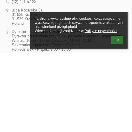
(12) 421-57-23
ulica Kotlarska 5a
31-539 Kraków
Ta strona wykorzystuje pliki cookies. Korzystając z niej 
31-539 Kraków
wyrażasz zgodę na ich używanie, zgodnie z aktualnymi 
Poland
ustawieniami przeglądarki.

Więcej informacji znajdziesz w 
Polityce prywatności
.
Dyrektor przedszkola: Anna Kaczmarczyk-Korzonek
Dyrektor przedszkola przyjmuje, po wcześniejszym uzgodnieniu:
OK
Wtorek: 16:00 - 17:00 i Czwartek: 09:00 - 11:00
Sekretariat: Agnieszka Chalota-Ciochoń
Poniedziałek - Piątek: 9:00 - 15:00
Logowanie
Nazwa użytkownika:
Hasło:
Zapomniałem loginu lub hasła