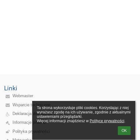
Linki
Webmaster
Wsparcie techniczne
Ta strona wykorzystuje pliki cookies. Korzystając z niej 
wyrażasz zgodę na ich używanie, zgodnie z aktualnymi 
Deklaracja dostępności
ustawieniami przeglądarki.

Więcej informacji znajdziesz w 
Polityce prywatności
.
Informacje prawne
OK
Polityka prywatności